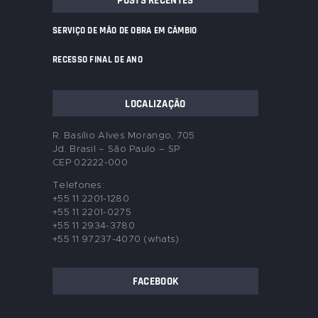
POSTS RECENTES
SERVIÇO DE MÃO DE OBRA EM CÂMBIO
RECESSO FINAL DE ANO
LOCALIZAÇÃO
R. Basílio Alves Morango, 705
Jd. Brasil – São Paulo – SP
CEP 02222-000
Telefones:
+55 11 2201-1280
+55 11 2201-0275
+55 11 2934-3780
+55 11 97237-4070 (whats)
FACEBOOK