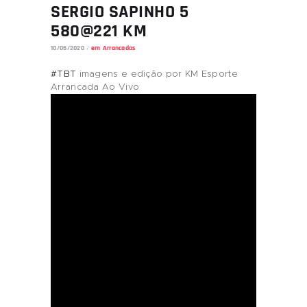
SERGIO SAPINHO 5
580@221 KM
10/06/2020
em
Arrancadas
#TBT
imagens e edição por KM Esporte
Arrancada Ao Vivo