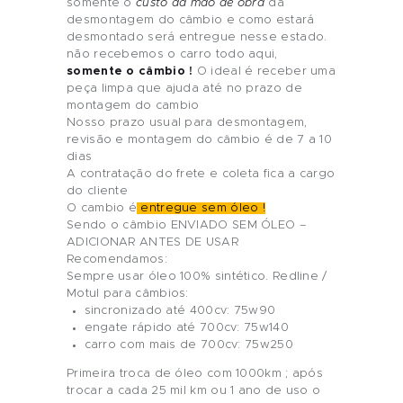
somente o
custo da mão de obra
da
desmontagem do câmbio e como estará
desmontado será entregue nesse estado.
não recebemos o carro todo aqui,
somente o câmbio !
O ideal é receber uma
peça limpa que ajuda até no prazo de
montagem do cambio
Nosso prazo usual para desmontagem,
revisão e montagem do câmbio é de 7 a 10
dias
A contratação do frete e coleta fica a cargo
do cliente
O cambio é
entregue sem óleo !
Sendo o câmbio ENVIADO SEM ÓLEO –
ADICIONAR ANTES DE USAR
Recomendamos:
Sempre usar óleo 100% sintético. Redline /
Motul para câmbios:
sincronizado até 400cv: 75w90
engate rápido até 700cv: 75w140
carro com mais de 700cv: 75w250
Primeira troca de óleo com 1000km ; após
trocar a cada 25 mil km ou 1 ano de uso o