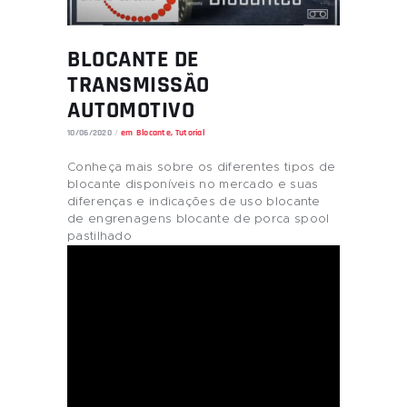
BLOCANTE DE
TRANSMISSÃO
AUTOMOTIVO
10/06/2020
em
Blocante
,
Tutorial
Conheça mais sobre os diferentes tipos de
blocante disponíveis no mercado e suas
diferenças e indicações de uso blocante
de engrenagens blocante de porca spool
pastilhado