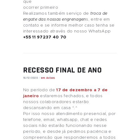
que
ocorrer primeiro
Realizamos também serviço de
troca de
engate das nossas engrenagen
s, entre em
contato e se informe melhor caso tenha se
interessado através do nosso WhatsApp
+55 11 97237 40 70
RECESSO FINAL DE ANO
16/12/2020
em
Avisos
No período de
17 de dezembro a 7 de
janeiro
estaremos fechados, e todos
nossos colaboradores estarão
descansando em casa ^.^
Por isso nosso atendimento presencial, por
telefone, email, whatsapp, chat e redes
sociais não estarão funcionando nesse
período, e desde já pedimos paciência e
compreensão que responderemos a todos